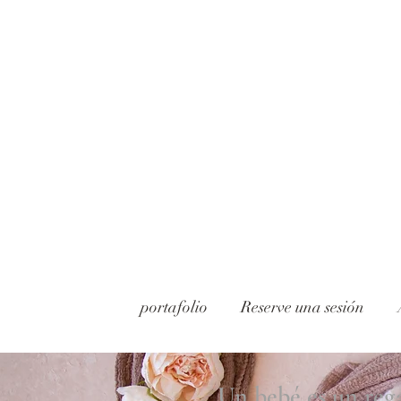
portafolio
Reserve una sesión
Un bebé es un re