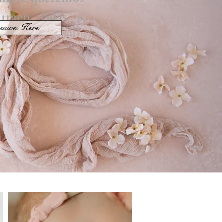
traen.
vidas.
ssion Here