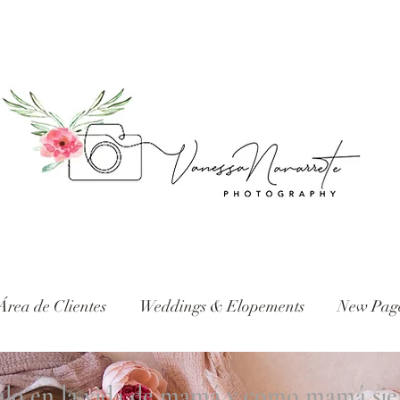
Área de Clientes
Weddings & Elopements
New Pag
galo en la vida de mamá y como mamá si