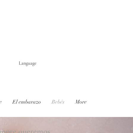
Language
e
El embarazo
Bebés
More
empre queremos